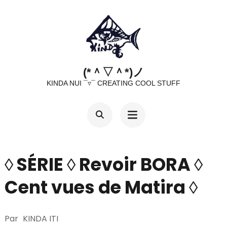
Aller
au
contenu
(Pressez
(*＾▽＾*)ノ
Entrée)
KINDA NUI ¯▿¯ CREATING COOL STUFF
◊ SÉRIE ◊ Revoir BORA ◊
Cent vues de Matira ◊
Par
KINDA ITI