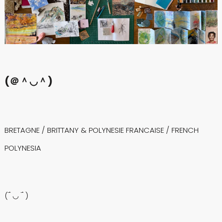
(＠＾◡＾)
BRETAGNE / BRITTANY & POLYNESIE FRANCAISE / FRENCH
POLYNESIA
(‾́ ◡ ‾́ )