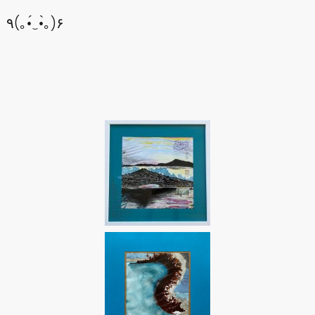
٩(｡•́‿•̀｡)۶